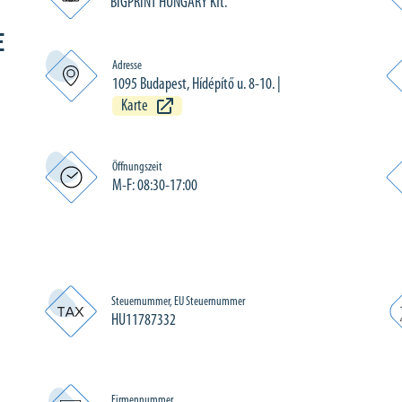
BIGPRINT HUNGARY Kft.
E
Adresse
1095 Budapest, Hídépítő u. 8-10.
|
Karte
Öffnungszeit
M-F: 08:30-17:00
Steuernummer, EU Steuernummer
HU11787332
Firmennummer