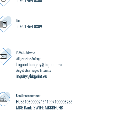
+36 1 464 0800
Fax
+36 1 464 0809
E-Mail-Adresse
Allgemeine Anfrage
bigprinthungary@bigprint.eu
Angebotsanfrage / Interesse
inquiry@bigprint.eu
Bankkontonummer
HU85103000024541997100003285
MKB Bank, SWIFT: MKKBHUHB