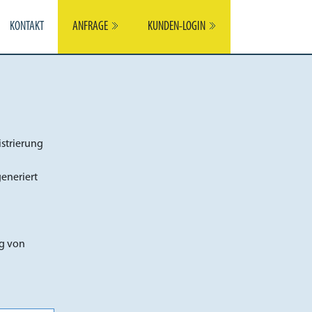
KONTAKT
ANFRAGE
KUNDEN-LOGIN
istrierung
generiert
ng von