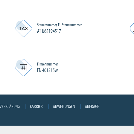
Steuernummer, EU Steuernummer
AT U68194517
Firmennummer
FN 401315w
TZERKLÄRUNG
KARRIER
ANWEISUNGEN
ANFRAGE